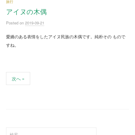
旅行
アイヌの木偶
Posted
on
2019-09-21
愛嬌のある表情をしたアイヌ民族の木偶です。純朴その もので
すね。
次へ »
投
稿
ナ
ビ
ゲ
検
ー