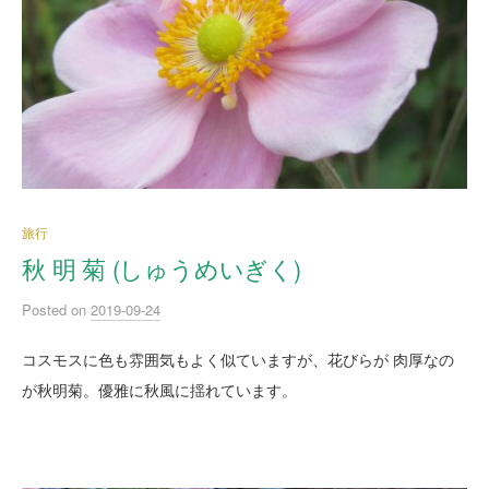
旅行
秋 明 菊 (しゅうめいぎく)
Posted
on
2019-09-24
コスモスに色も雰囲気もよく似ていますが、花びらが 肉厚なの
が秋明菊。優雅に秋風に揺れています。