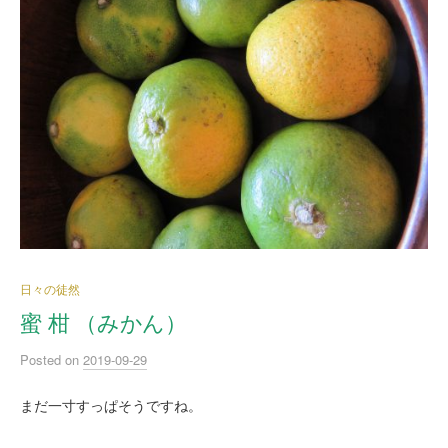
日々の徒然
蜜 柑 （みかん）
Posted
on
2019-09-29
まだ一寸すっぱそうですね。