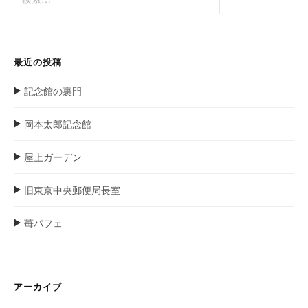
索
シ
:
ョ
ン
最近の投稿
記念館の裏門
岡本太郎記念館
屋上ガーデン
旧東京中央郵便局長室
苺パフェ
アーカイブ