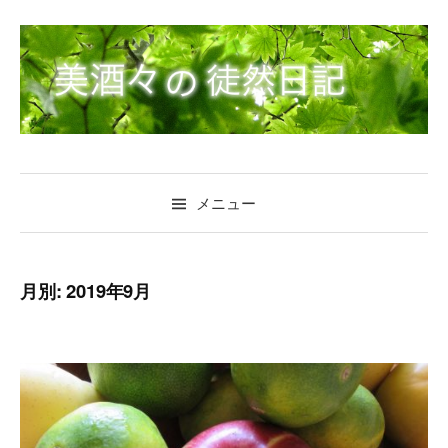
コ
ン
テ
ン
ツ
へ
ス
キ
メニュー
ッ
プ
月別: 2019年9月