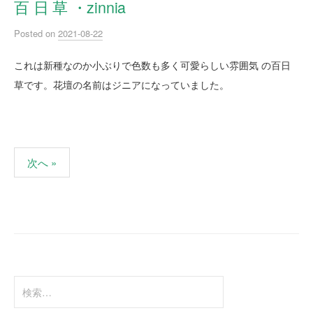
百 日 草 ・zinnia
Posted
on
2021-08-22
これは新種なのか小ぶりで色数も多く可愛らしい雰囲気 の百日
草です。花壇の名前はジニアになっていました。
次へ »
投
稿
ナ
ビ
ゲ
検
ー
索