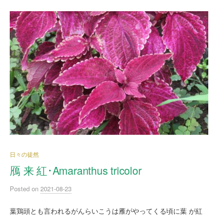
日々の徒然
鴈 来 紅･Amaranthus tricolor
Posted
on
2021-08-23
葉鶏頭とも言われるがんらいこうは雁がやってくる頃に葉 が紅