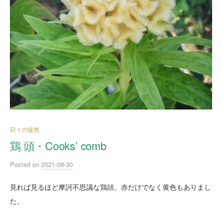
日々の徒然
鶏 頭・Cooks’ comb
Posted
on
2021-08-30
見れば見るほど摩訶不思議な鶏頭。赤だけでなく黄色もありまし
た。