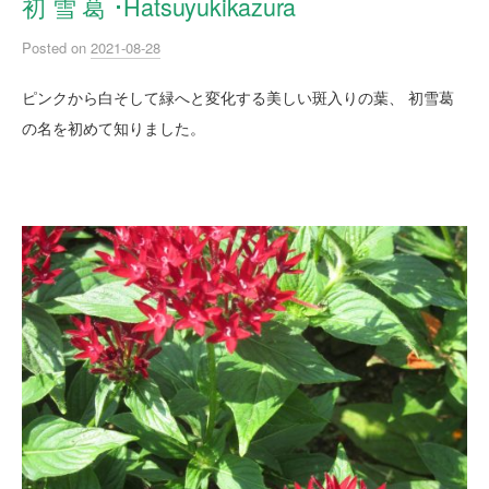
初 雪 葛 ･Hatsuyukikazura
Posted
on
2021-08-28
ピンクから白そして緑へと変化する美しい斑入りの葉、 初雪葛
の名を初めて知りました。