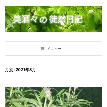
コ
ン
テ
ン
ツ
へ
ス
キ
メニュー
ッ
プ
月別: 2021年8月