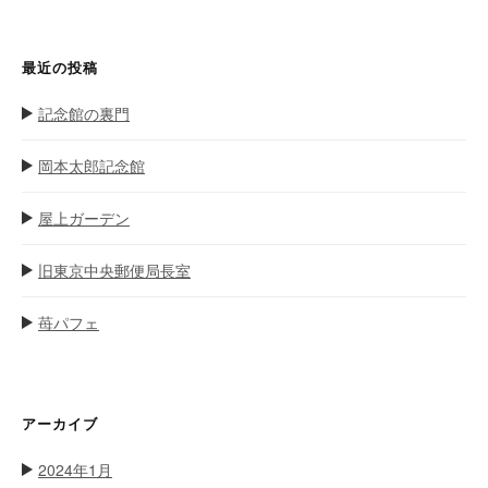
シ
:
ョ
ン
最近の投稿
記念館の裏門
岡本太郎記念館
屋上ガーデン
旧東京中央郵便局長室
苺パフェ
アーカイブ
2024年1月