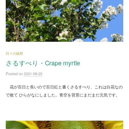
日々の徒然
さるすべり・Crape myrtle
Posted
on
2021-08-25
花が百日と長いので百日紅と書くさるすべり、これは白花なの
で敢て ひらがなにしました。青空を背景にまだまだ元気です。