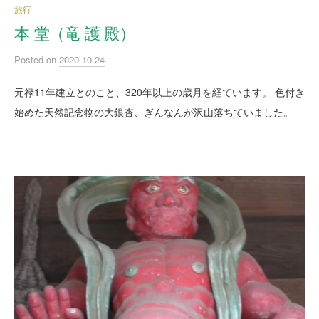
旅行
本 堂（竜 護 殿）
Posted
on
2020-10-24
元禄11年建立とのこと、320年以上の歳月を経ています。 色付き
始めた天然記念物の大銀杏、ぎんなんが沢山落ちていました。