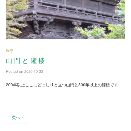
旅行
山 門 と 鐘 楼
Posted
on
2020-10-22
200年以上ここにどっしりと立つ山門と300年以上の鐘楼です、
次へ »
投