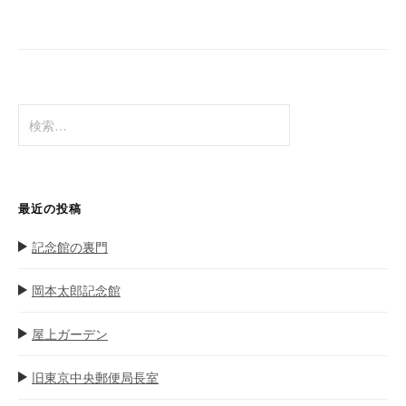
稿
ナ
ビ
ゲ
検
ー
索
シ
:
ョ
ン
最近の投稿
記念館の裏門
岡本太郎記念館
屋上ガーデン
旧東京中央郵便局長室