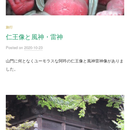
旅行
仁王像と風神・雷神
Posted
on
2020-10-23
山門に何となくユーモラスな阿吽の仁王像と風神雷神像がありま
した。