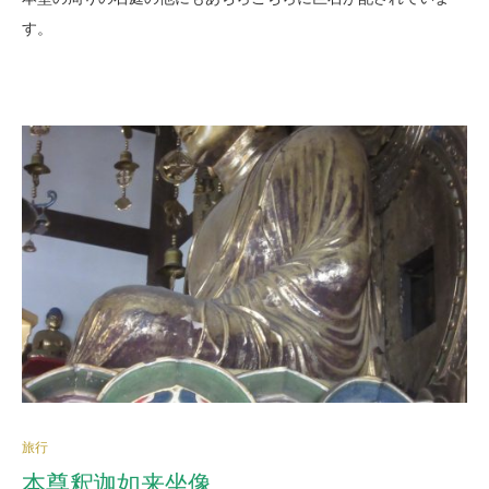
す。
旅行
本尊釈迦如来坐像