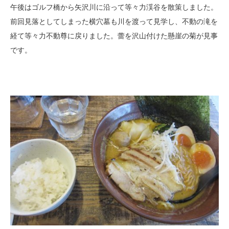
午後はゴルフ橋から矢沢川に沿って等々力渓谷を散策しました。
前回見落としてしまった横穴墓も川を渡って見学し、不動の滝を
経て等々力不動尊に戻りました。蕾を沢山付けた懸崖の菊が見事
です。