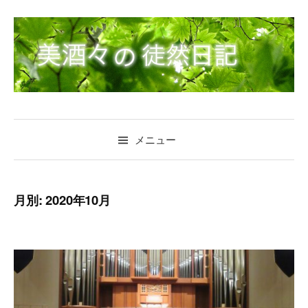
コ
ン
テ
ン
ツ
へ
ス
キ
メニュー
ッ
プ
月別: 2020年10月