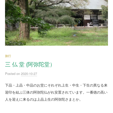
旅行
三 仏 堂 (阿弥陀堂）
Posted
on
2020-10-27
下品・上品・中品のお堂にそれぞれ上生・中生・下生の異なる来
迎印を結ぶ三体の阿弥陀仏がれ安置されています。一番徳の高い
人を迎えに来るのは上品上生の阿弥陀さまとか。