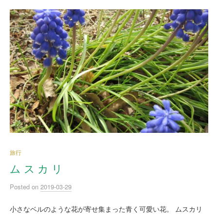
旅行
ム ス カ リ
Posted
on
2019-03-29
小さなベルのような花が寄せ集まった青く可愛い花。 ムスカリ