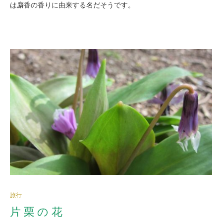
は麝香の香りに由来する名だそうです。
旅行
片 栗 の 花