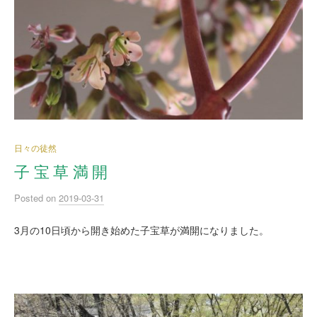
日々の徒然
子 宝 草 満 開
Posted
on
2019-03-31
3月の10日頃から開き始めた子宝草が満開になりました。