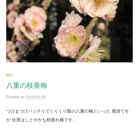
旅行
八重の枝垂梅
Posted
on
2019-03-25
つけまつげバッチリでくりくり眼の八重の梅といった 風情です
が 全景はしとやかな枝垂れ梅です。