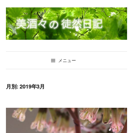
コ
ン
テ
ン
ツ
へ
ス
キ
メニュー
ッ
プ
月別: 2019年3月