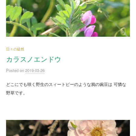
日々の徒然
カラスノエンドウ
Posted
on
2019-03-26
どこにでも咲く野生のスィートピーのような鴉の豌豆は 可憐な
野草です。