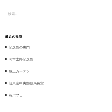
ゲ
検
ー
索
シ
:
ョ
ン
最近の投稿
記念館の裏門
岡本太郎記念館
屋上ガーデン
旧東京中央郵便局長室
苺パフェ