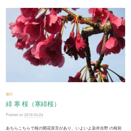
旅行
緋 寒 桜（寒緋桜）
Posted
on
2019-03-24
あちらこちらで桜の開花宣言があり、いよいよ染井吉野 の桜前