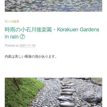
日々の徒然
時雨の小石川後楽園・Korakuen Gardens
in rain ⑦
Posted
on
2021-11-16
内庭は美しい睡蓮の池があります。