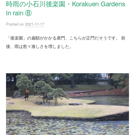
時雨の小石川後楽園・Korakuen Gardens
in rain ⑧
Posted
on
2021-11-17
「後楽園」の扁額がかかる唐門、こちらが正門だそうです。 前
後、雨は愈々激しさを増しました。