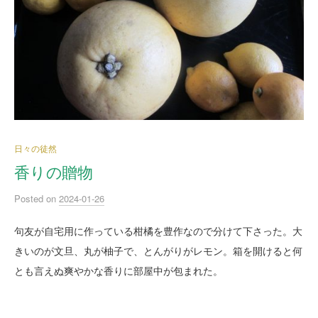
日々の徒然
香りの贈物
Posted
on
2024-01-26
句友が自宅用に作っている柑橘を豊作なので分けて下さった。大
きいのが文旦、丸が柚子で、とんがりがレモン。箱を開けると何
とも言えぬ爽やかな香りに部屋中が包まれた。