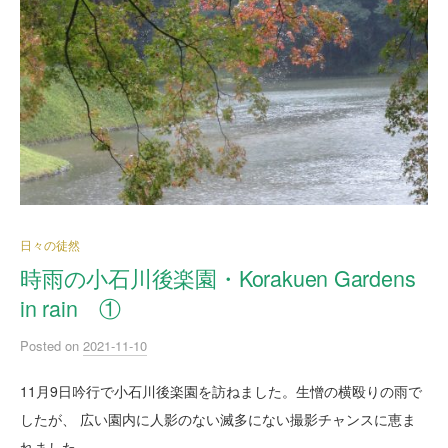
日々の徒然
時雨の小石川後楽園・Korakuen Gardens
in rain ①
Posted
on
2021-11-10
11月9日吟行で小石川後楽園を訪ねました。生憎の横殴りの雨で
したが、 広い園内に人影のない滅多にない撮影チャンスに恵ま
れました。