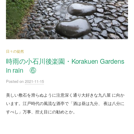
日々の徒然
時雨の小石川後楽園・Korakuen Gardens
in rain ⑥
Posted
on
2021-11-15
美しい敷石を滑らぬように注意深く通り大好きな九八屋 に向か
います。江戸時代の風流な酒亭で「酒は昼は九分、 夜は八分に
すべし」万事、控え目にの勧めとか。