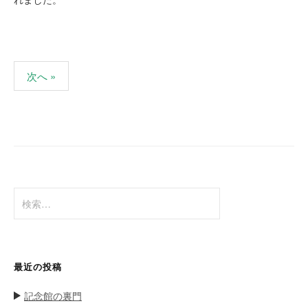
次へ »
投
稿
ナ
ビ
ゲ
検
ー
索
シ
:
ョ
ン
最近の投稿
記念館の裏門