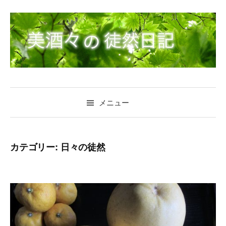
コ
ン
テ
ン
ツ
へ
ス
キ
メニュー
ッ
プ
カテゴリー: 日々の徒然