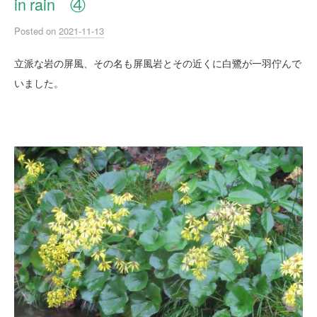
in rain ④
Posted
on
2021-11-13
立派な岩の屏風、その名も屏風岩とその近くに白鷺が一羽佇んで
いました。