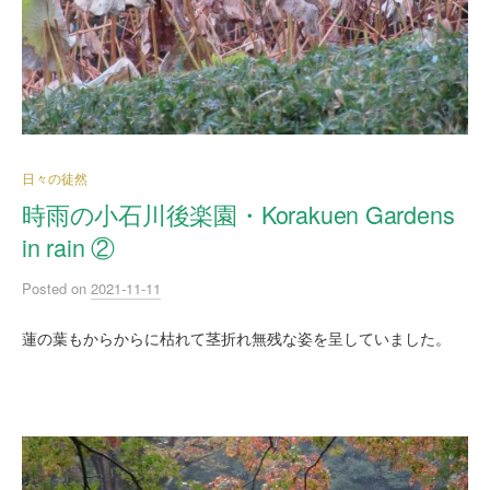
日々の徒然
時雨の小石川後楽園・Korakuen Gardens
in rain ②
Posted
on
2021-11-11
蓮の葉もからからに枯れて茎折れ無残な姿を呈していました。