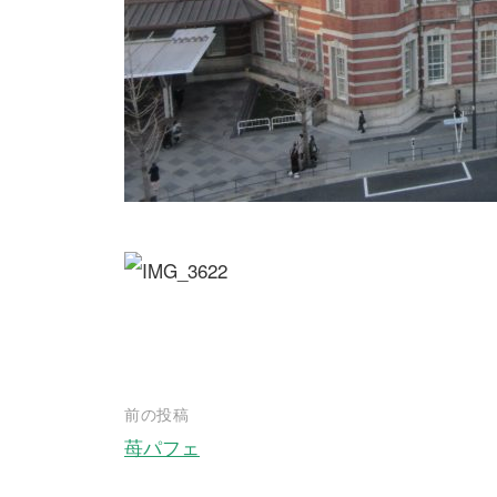
前の投稿
苺パフェ
投