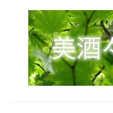
コ
ン
テ
ン
ツ
へ
ス
キ
ッ
プ