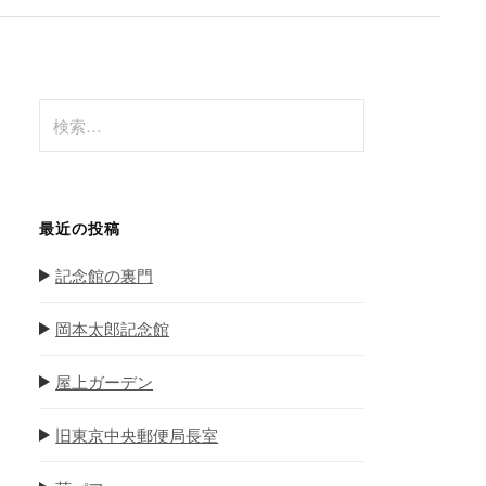
検
索
:
最近の投稿
記念館の裏門
岡本太郎記念館
屋上ガーデン
旧東京中央郵便局長室