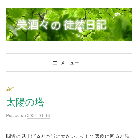
コ
ン
テ
ン
ツ
へ
ス
キ
メニュー
ッ
プ
旅行
太陽の塔
Posted
on
2024-01-15
間近に見上げると本当に大きい。そして裏側に回ると黒