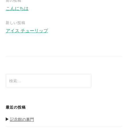
前の投稿
こんにちは
投
稿
新しい投稿
ナ
アイス チューリップ
ビ
ゲ
ー
シ
ョ
検
ン
索
:
最近の投稿
記念館の裏門