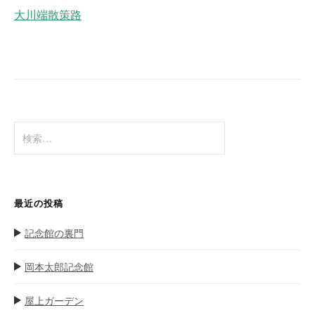
ナ
大川端散策路
ビ
ゲ
ー
シ
ョ
検
ン
索
:
最近の投稿
記念館の裏門
岡本太郎記念館
屋上ガーデン