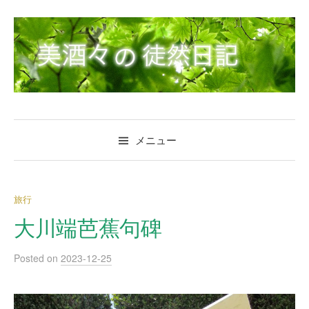
コ
ン
テ
ン
ツ
へ
ス
キ
メニュー
ッ
プ
旅行
大川端芭蕉句碑
Posted
on
2023-12-25