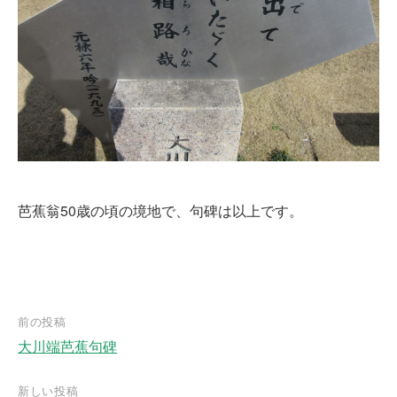
芭蕉翁50歳の頃の境地で、句碑は以上です。
前の投稿
大川端芭蕉句碑
投
稿
新しい投稿