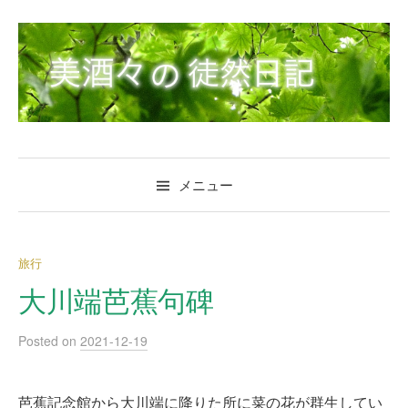
コ
ン
テ
ン
ツ
へ
ス
キ
メニュー
ッ
プ
旅行
大川端芭蕉句碑
Posted
on
2021-12-19
芭蕉記念館から大川端に降りた所に菜の花が群生してい