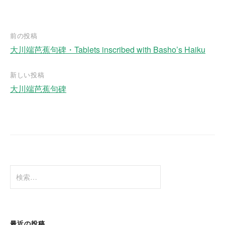
前の投稿
大川端芭蕉句碑・Tablets inscribed with Basho’s Haiku
投
稿
新しい投稿
ナ
大川端芭蕉句碑
ビ
ゲ
ー
シ
ョ
検
ン
索
:
最近の投稿