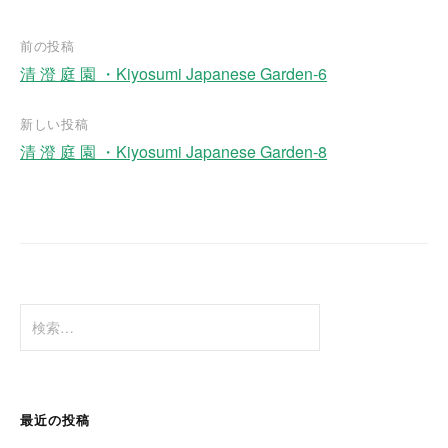
前の投稿
清 澄 庭 園 ・Kiyosumi Japanese Garden-6
投
稿
新しい投稿
ナ
清 澄 庭 園 ・Kiyosumi Japanese Garden-8
ビ
ゲ
ー
シ
ョ
検
ン
索
:
最近の投稿