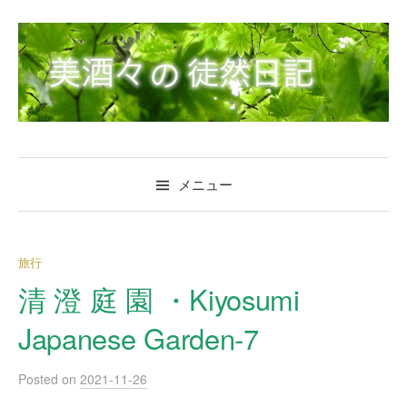
コ
ン
テ
ン
ツ
へ
ス
キ
メニュー
ッ
プ
旅行
清 澄 庭 園 ・Kiyosumi
Japanese Garden-7
Posted
on
2021-11-26