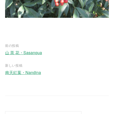
前の投稿
山 茶 花・Sasanqua
投
稿
新しい投稿
ナ
南天紅葉・Nandina
ビ
ゲ
ー
シ
ョ