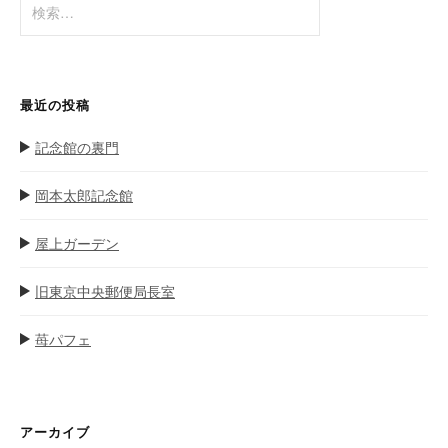
検
ン
索
:
最近の投稿
記念館の裏門
岡本太郎記念館
屋上ガーデン
旧東京中央郵便局長室
苺パフェ
アーカイブ