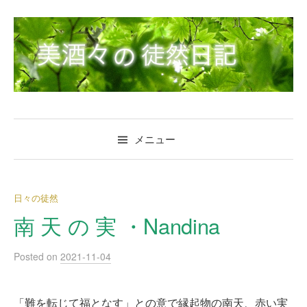
コ
ン
テ
ン
ツ
へ
ス
キ
メニュー
ッ
プ
日々の徒然
南 天 の 実 ・Nandina
Posted
on
2021-11-04
「難を転じて福となす」との意で縁起物の南天、赤い実