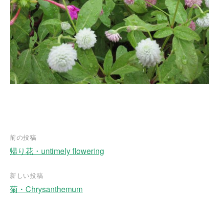
前の投稿
帰り花・untimely flowering
投
稿
新しい投稿
ナ
菊・Chrysanthemum
ビ