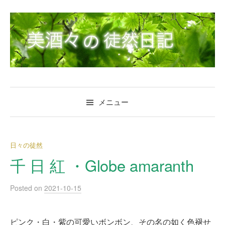
コ
ン
テ
ン
ツ
へ
ス
キ
メニュー
ッ
プ
日々の徒然
千 日 紅 ・Globe amaranth
Posted
on
2021-10-15
ピンク・白・紫の可愛いボンボン、その名の如く色褪せ