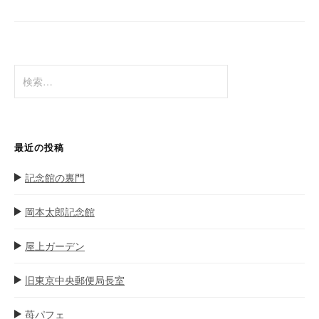
ゲ
ー
シ
ョ
検
ン
索
:
最近の投稿
記念館の裏門
岡本太郎記念館
屋上ガーデン
旧東京中央郵便局長室
苺パフェ