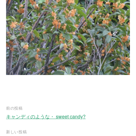
前の投稿
キャンディのような・ sweet candy?
投
稿
新しい投稿