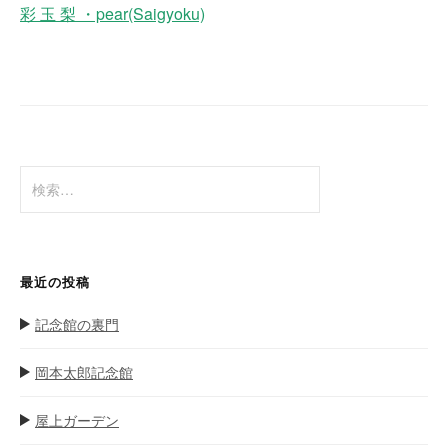
ナ
彩 玉 梨 ・pear(Saigyoku)
ビ
ゲ
ー
シ
ョ
検
ン
索
:
最近の投稿
記念館の裏門
岡本太郎記念館
屋上ガーデン