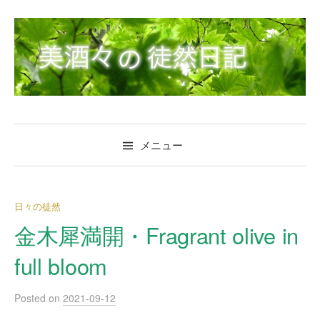
コ
ン
テ
ン
ツ
へ
ス
キ
メニュー
ッ
プ
日々の徒然
金木犀満開・Fragrant olive in
full bloom
Posted
on
2021-09-12