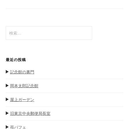
ゲ
ー
シ
ョ
検
ン
索
:
最近の投稿
記念館の裏門
岡本太郎記念館
屋上ガーデン
旧東京中央郵便局長室
苺パフェ