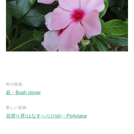
前の投稿
萩・Bush clover
投
稿
新しい投稿
ナ
花滑り莧(はなすべりひゆ)・Portulaca
ビ