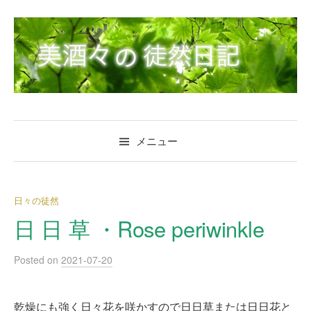
コ
ン
テ
ン
ツ
へ
ス
キ
メニュー
ッ
プ
日々の徒然
日 日 草 ・Rose periwinkle
Posted
on
2021-07-20
乾燥にも強く日々花を咲かすので日日草または日日花と