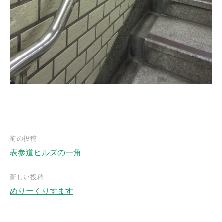
前の投稿
表参道ヒルズの一角
投
稿
新しい投稿
ナ
めりーくりすます
ビ
ゲ