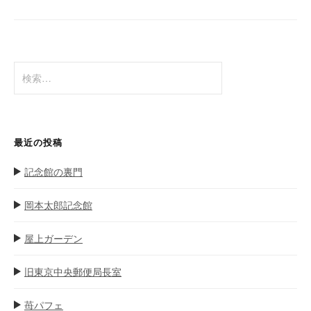
ー
シ
ョ
検
ン
索
:
最近の投稿
記念館の裏門
岡本太郎記念館
屋上ガーデン
旧東京中央郵便局長室
苺パフェ