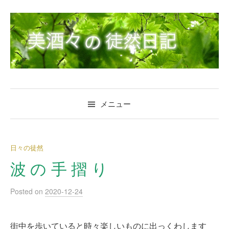
コ
ン
テ
ン
ツ
へ
ス
キ
メニュー
ッ
プ
日々の徒然
波 の 手 摺 り
Posted
on
2020-12-24
街中を歩いていると時々楽しいものに出っくわします