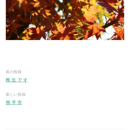
前の投稿
晩 生 で す
投
稿
新しい投稿
ナ
熊 手 市
ビ
ゲ
ー