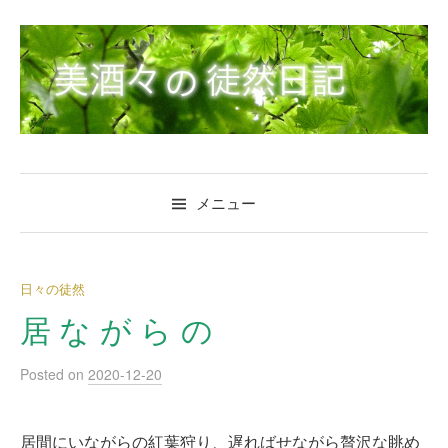
コ
ン
テ
ン
ツ
へ
ス
キ
メニュー
ッ
プ
日々の徒然
居 な が ら の
Posted
on
2020-12-20
居間にいながらの紅葉狩り、遅ればせながら贅沢な眺め