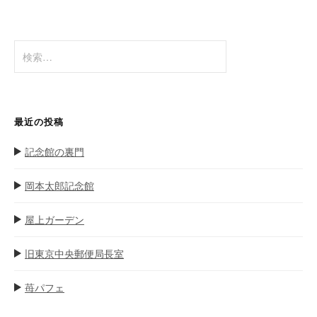
シ
ョ
検
ン
索
:
最近の投稿
記念館の裏門
岡本太郎記念館
屋上ガーデン
旧東京中央郵便局長室
苺パフェ