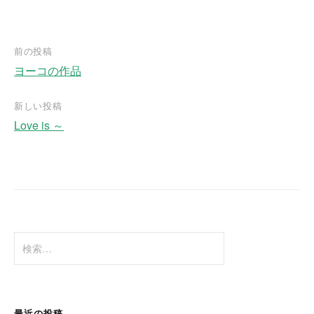
前の投稿
ヨーコの作品
投
稿
新しい投稿
ナ
Love is ～
ビ
ゲ
ー
シ
ョ
検
ン
索
:
最近の投稿