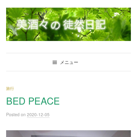
コ
ン
テ
ン
ツ
へ
ス
キ
メニュー
ッ
プ
旅行
BED PEACE
Posted
on
2020-12-05