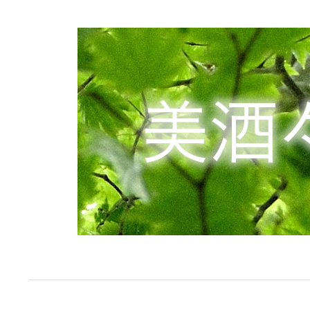
コ
ン
テ
ン
ツ
へ
ス
キ
ッ
プ