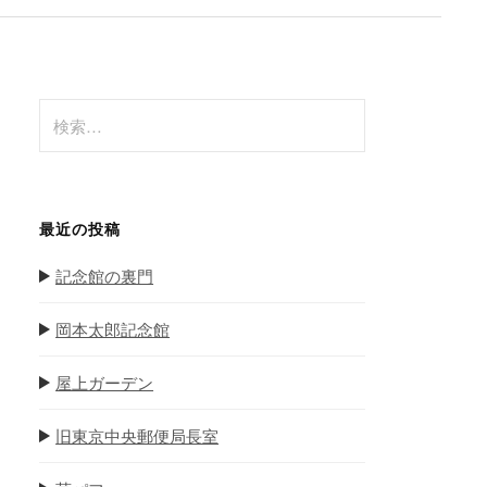
検
索
:
最近の投稿
記念館の裏門
岡本太郎記念館
屋上ガーデン
旧東京中央郵便局長室