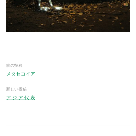
前の投稿
メタセコイア
投
稿
新しい投稿
ナ
ア ジ ア 代 表
ビ
ゲ
ー
シ