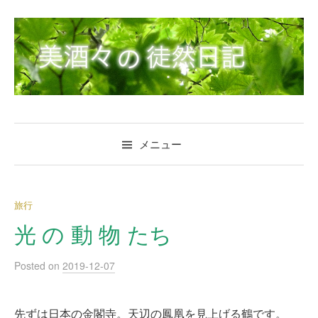
コ
ン
テ
ン
ツ
へ
ス
キ
メニュー
ッ
プ
旅行
光 の 動 物 たち
Posted
on
2019-12-07
先ずは日本の金閣寺。天辺の鳳凰を見上げる鶴です。