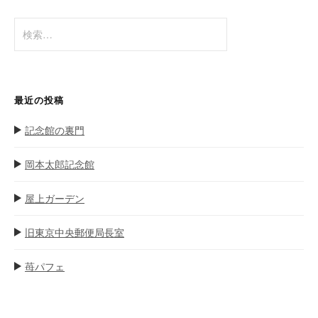
ョ
検
ン
索
:
最近の投稿
記念館の裏門
岡本太郎記念館
屋上ガーデン
旧東京中央郵便局長室
苺パフェ