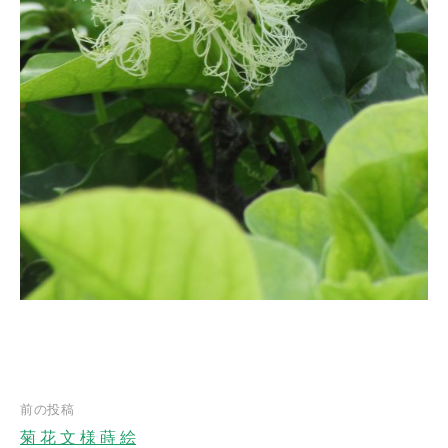
前の投稿
菊 花 文 様 蒔 絵