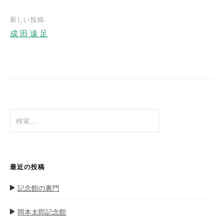
投
稿
新しい投稿
ナ
成 田 遠 足
ビ
ゲ
ー
シ
ョ
検
ン
索
:
最近の投稿
記念館の裏門
岡本太郎記念館