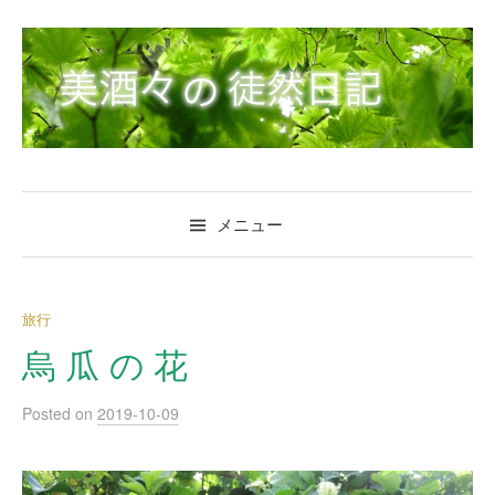
コ
ン
テ
ン
ツ
へ
ス
キ
メニュー
ッ
プ
旅行
烏 瓜 の 花
Posted
on
2019-10-09