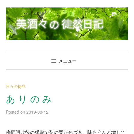
コ
ン
テ
ン
ツ
へ
ス
キ
メニュー
ッ
プ
日々の徒然
あ り の み
Posted
on
2019-08-12
梅雨明け後の猛暑で梨の実が色づき、味もぐんと増して