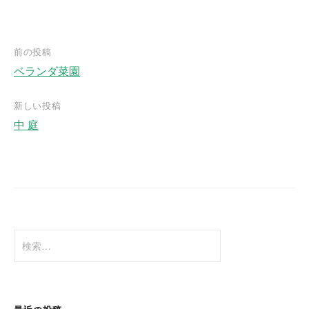
前の投稿
ベランダ菜園
投
稿
新しい投稿
ナ
中 庭
ビ
ゲ
ー
シ
ョ
検
ン
索
: