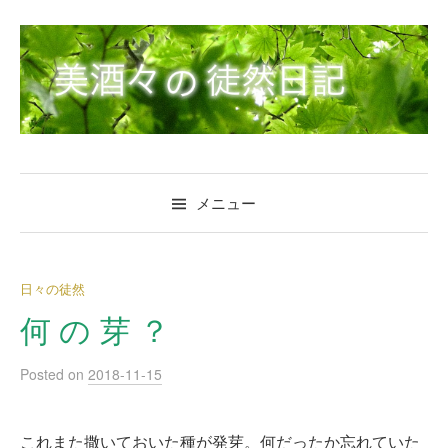
コ
ン
テ
ン
ツ
へ
ス
キ
メニュー
ッ
プ
日々の徒然
何 の 芽 ？
Posted
on
2018-11-15
これまた撒いておいた種が発芽。何だったか忘れていた