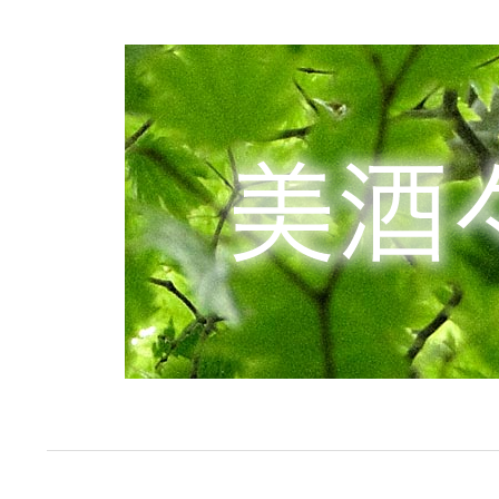
コ
ン
テ
ン
ツ
へ
ス
キ
ッ
プ