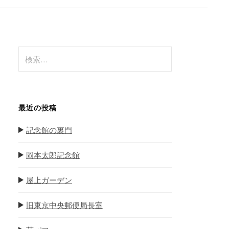
検
索
:
最近の投稿
記念館の裏門
岡本太郎記念館
屋上ガーデン
旧東京中央郵便局長室