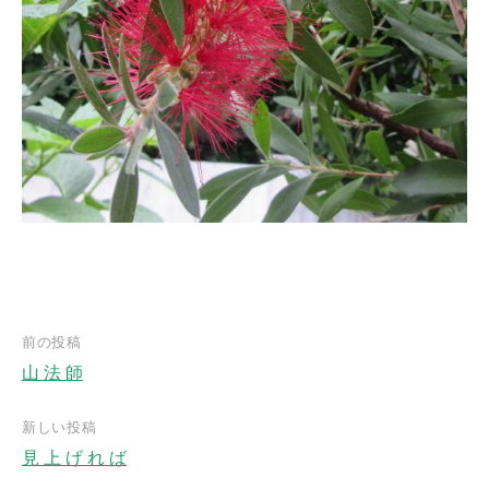
前の投稿
山 法 師
投
稿
新しい投稿
ナ
見 上 げ れ ば