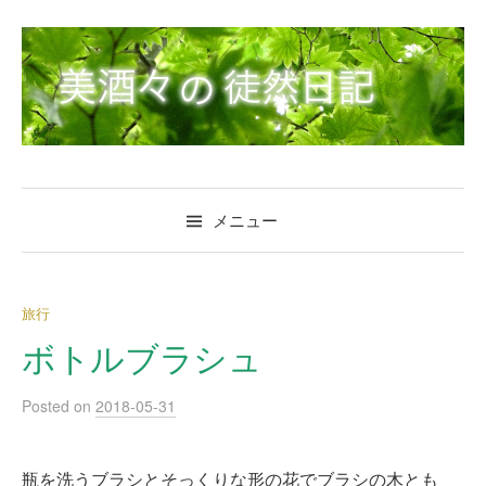
コ
ン
テ
ン
ツ
へ
ス
キ
メニュー
ッ
プ
旅行
ボトルブラシュ
Posted
on
2018-05-31
瓶を洗うブラシとそっくりな形の花でブラシの木とも