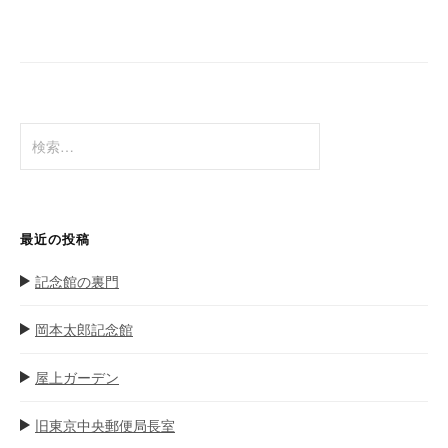
ビ
ゲ
ー
シ
ョ
検
ン
索
:
最近の投稿
記念館の裏門
岡本太郎記念館
屋上ガーデン
旧東京中央郵便局長室