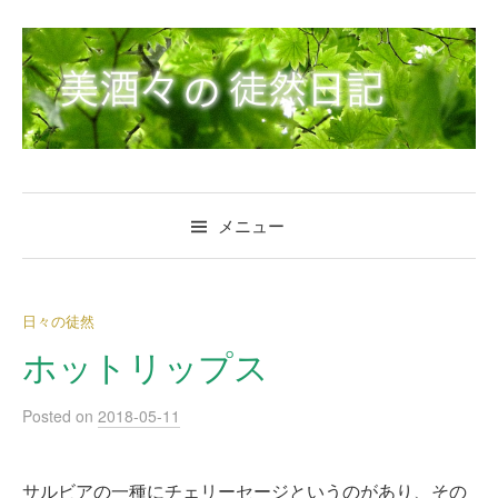
コ
ン
テ
ン
ツ
へ
ス
キ
メニュー
ッ
プ
日々の徒然
ホットリップス
Posted
on
2018-05-11
サルビアの一種にチェリーセージというのがあり、その