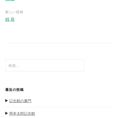
投
稿
新しい投稿
ナ
銭 葵
ビ
ゲ
ー
シ
ョ
検
ン
索
:
最近の投稿
記念館の裏門
岡本太郎記念館