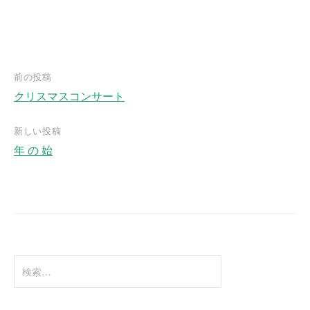
前の投稿
クリスマスコンサート
投
稿
新しい投稿
ナ
年 の 始
ビ
ゲ
ー
シ
ョ
検
ン
索
: