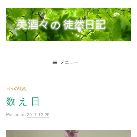
コ
ン
テ
ン
ツ
へ
ス
キ
メニュー
ッ
プ
日々の徒然
数 え 日
Posted
on
2017-12-25