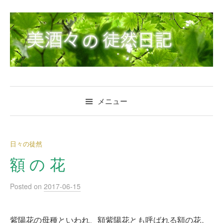
コ
ン
テ
ン
ツ
へ
ス
キ
メニュー
ッ
プ
日々の徒然
額 の 花
Posted
on
2017-06-15
紫陽花の母種といわれ、額紫陽花とも呼ばれる額の花。