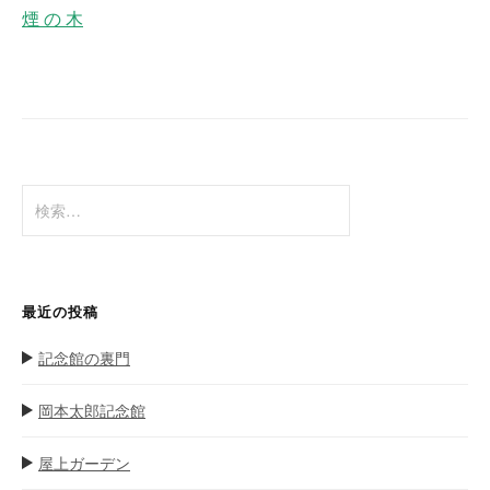
ナ
煙 の 木
ビ
ゲ
ー
シ
ョ
検
ン
索
:
最近の投稿
記念館の裏門
岡本太郎記念館
屋上ガーデン