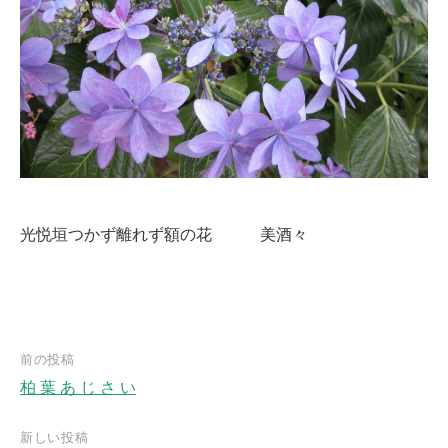
光悦垣つかず離れず額の花 美酒々
前の投稿
柏 葉 あ じ さ い
投
稿
新しい投稿