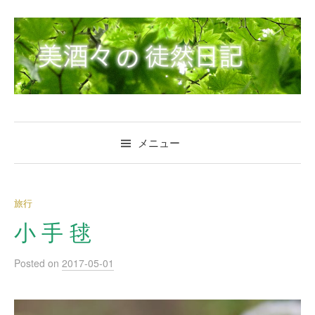
コ
ン
テ
ン
ツ
へ
ス
キ
メニュー
ッ
プ
旅行
小 手 毬
Posted
on
2017-05-01