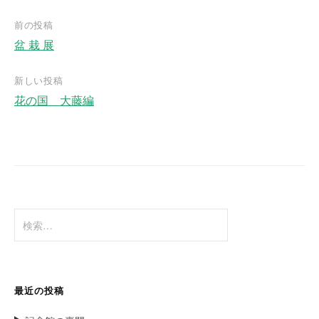
前の投稿
盆 栽 展
投
稿
新しい投稿
ナ
花の国 大藤編
ビ
ゲ
ー
シ
ョ
検
ン
索
:
最近の投稿